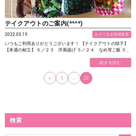
テイクアウトのご案内(*^^*)
2022.05.19
かざぐるま地域食堂
いつもご利用ありがとうございます！ 【テイクアウトの様子】
【来週の献立】 ５／２３ 洋風揚げ ５／２４ なめ茸ご飯 ５...
続きを読む
«
1
…
22
検索