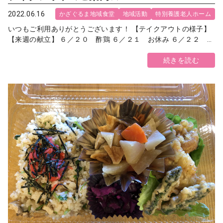
2022.06.16
かざぐるま地域食堂
地域活動
特別養護老人ホーム
いつもご利用ありがとうございます！ 【テイクアウトの様子】
【来週の献立】 ６／２０ 酢鶏 ６／２１ お休み ６／２２ ...
続きを読む