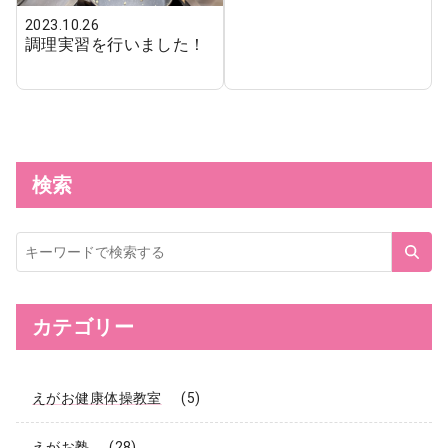
2023.10.26
調理実習を行いました！
検索
サ
イ
ト
内
検
索
カテゴリー
えがお健康体操教室
(5)
えがお塾
(28)