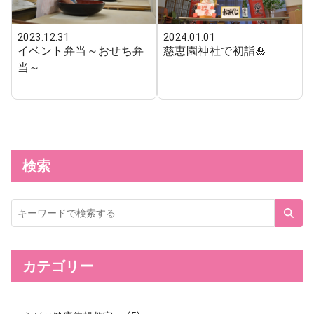
2023.12.31
2024.01.01
イベント弁当～おせち弁
慈恵園神社で初詣🎍
当～
検索
サ
イ
ト
内
検
索
カテゴリー