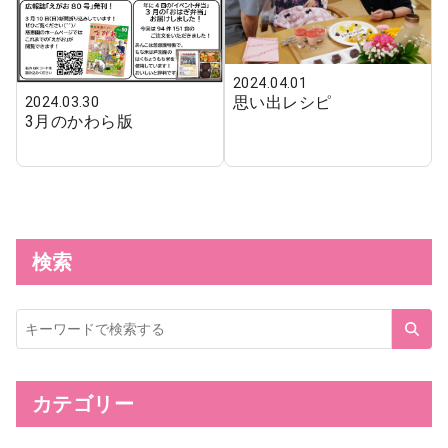
2024.04.01
思い出レシピ
2024.03.30
3月のかわら版
検索
サ
イ
ト
内
検
索
カテゴリー