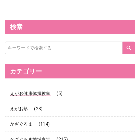
検索
サ
イ
ト
内
検
索
カテゴリー
えがお健康体操教室
(5)
えがお塾
(28)
かざぐるま
(114)
かざぐるま地域食堂
(215)