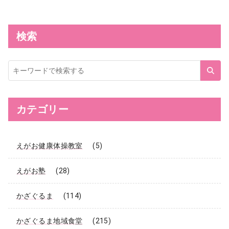
検索
サ
イ
ト
内
検
索
カテゴリー
えがお健康体操教室
(5)
えがお塾
(28)
かざぐるま
(114)
かざぐるま地域食堂
(215)