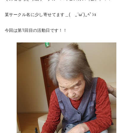
某サークル名に少し寄せてます＿( _´ω`)_ﾍﾟｼｮ
今回は第1回目の活動日です！！