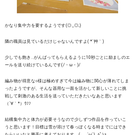
かなり集中力を要するようです(◎_◎;)
隣の職員は見ているだけじゃないんですよ( *´艸｀)
少しでも飽き…がんばってもらえるように10秒ごとに励ましのエ
ールを送り続けているんです(/・ω・)/
編み物が得意な○様は極めすぎて今は編み物に関心が薄れてしま
ったようですが、そんな器用な一面を活かして新しいことに挑
戦して刺激のある生活を送っていただきたいなあと思います
（´∀｀*）ｳﾌﾌ
結構集中力と体力が必要そうなので少しずつ作品を作っていこ
うと思います！目標は雪が溶けて春っぽくなる時までにはでき
たらいいなと勝手に考えております＿( _´ω`)_ﾍﾟｼｮ