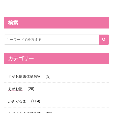
検索
サ
イ
ト
内
検
索
カテゴリー
えがお健康体操教室
(5)
えがお塾
(28)
かざぐるま
(114)