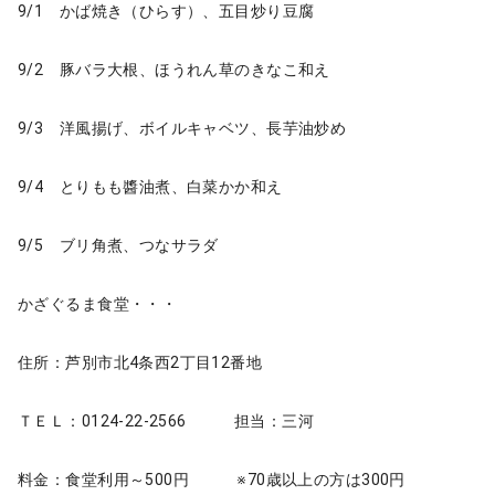
9/1 かば焼き（ひらす）、五目炒り豆腐
9/2 豚バラ大根、ほうれん草のきなこ和え
9/3 洋風揚げ、ボイルキャベツ、長芋油炒め
9/4 とりもも醬油煮、白菜かか和え
9/5 ブリ角煮、つなサラダ
かざぐるま食堂・・・
住所：芦別市北4条西2丁目12番地
ＴＥＬ：0124-22-2566 担当：三河
料金：食堂利用～500円 ※70歳以上の方は300円