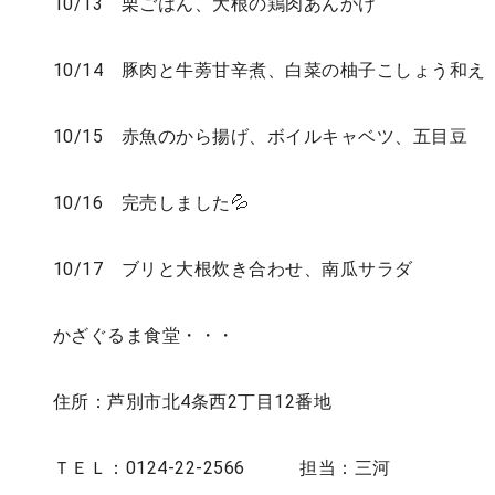
10/13 栗ごはん、大根の鶏肉あんかけ
10/14 豚肉と牛蒡甘辛煮、白菜の柚子こしょう和え
10/15 赤魚のから揚げ、ボイルキャベツ、五目豆
10/16 完売しました💦
10/17 ブリと大根炊き合わせ、南瓜サラダ
かざぐるま食堂・・・
住所：芦別市北4条西2丁目12番地
ＴＥＬ：0124-22-2566 担当：三河