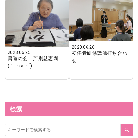
2023.06.26
2023.06.25
初任者研修講師打ち合わ
書道の会 芦別慈恵園
せ
(｀・ω・´)ゞ
検索
サ
イ
ト