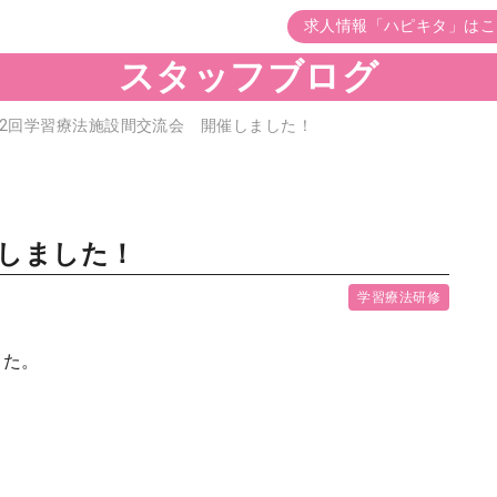
求人情報「ハピキタ」はこ
スタッフブログ
12回学習療法施設間交流会 開催しました！
催しました！
学習療法研修
した。