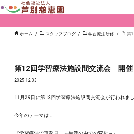
ホーム
スタッフブログ
学習療法研修
第
第12回学習療法施設間交流会 開
2025.12.03
11月29日に第12回学習療法施設間交流会が行われま
今年のテーマは…
『学習療法で再発見！～生活の中での変化～』